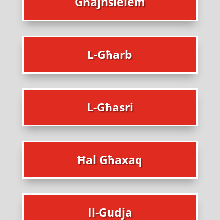
Għajnsielem
L-Għarb
L-Għasri
Ħal Għaxaq
Il-Gudja