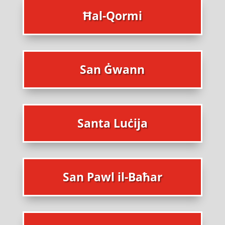
Ħal-Qormi
San Ġwann
Santa Luċija
San Pawl il-Baħar