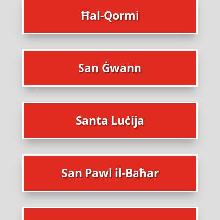
Ħal-Qormi
San Ġwann
Santa Luċija
San Pawl il-Baħar