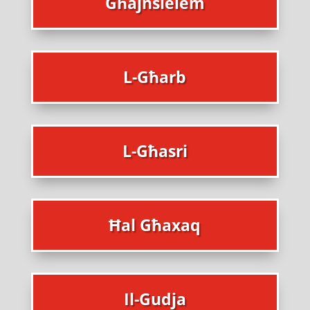
Għajnsielem
L-Għarb
L-Għasri
Ħal Għaxaq
Il-Gudja