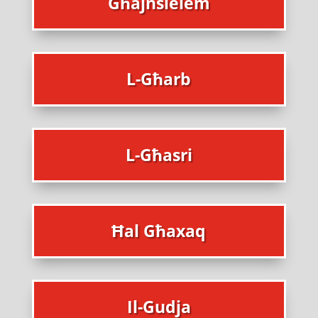
Għajnsielem
L-Għarb
L-Għasri
Ħal Għaxaq
Il-Gudja