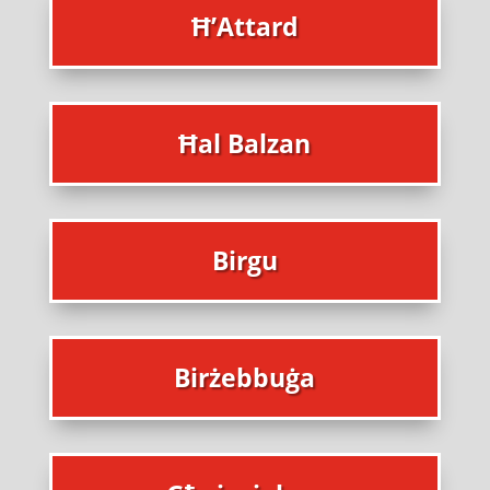
Ħ’Attard
Ħal Balzan
Birgu
Birżebbuġa