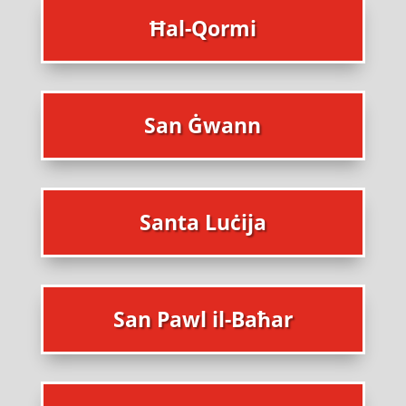
Ħal-Qormi
San Ġwann
Santa Luċija
San Pawl il-Baħar